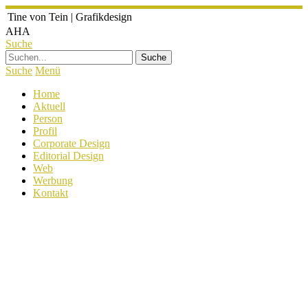
Tine von Tein
|
Grafikdesign
AHA
Suche
Suche
Menü
Home
Aktuell
Person
Profil
Corporate Design
Editorial Design
Web
Werbung
Kontakt