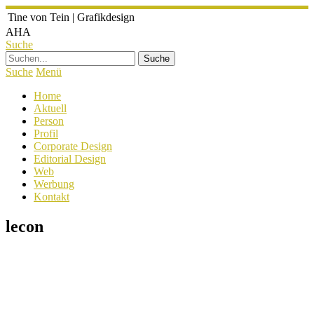
Tine von Tein
|
Grafikdesign
AHA
Suche
Suche
Menü
Home
Aktuell
Person
Profil
Corporate Design
Editorial Design
Web
Werbung
Kontakt
lecon